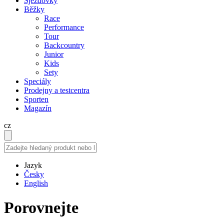
Sjezdovky
Běžky
Race
Performance
Tour
Backcountry
Junior
Kids
Sety
Speciály
Prodejny a testcentra
Sporten
Magazín
cz
Jazyk
Česky
English
Porovnejte