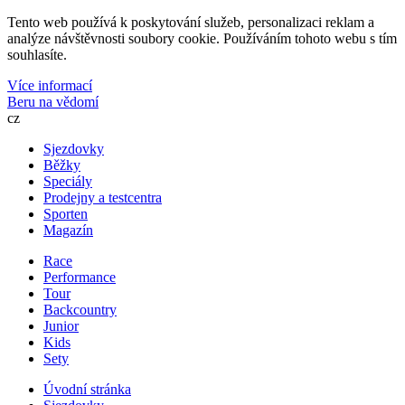
Tento web používá k poskytování služeb, personalizaci reklam a
analýze návštěvnosti soubory cookie. Používáním tohoto webu s tím
souhlasíte.
Více informací
Beru na vědomí
cz
Sjezdovky
Běžky
Speciály
Prodejny a testcentra
Sporten
Magazín
Race
Performance
Tour
Backcountry
Junior
Kids
Sety
Úvodní stránka