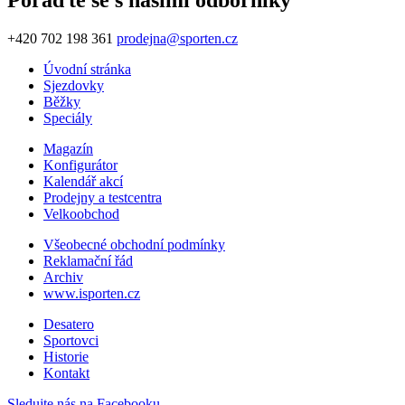
Poraďte se s našimi odborníky
+420 702 198 361
prodejna@sporten.cz
Úvodní stránka
Sjezdovky
Běžky
Speciály
Magazín
Konfigurátor
Kalendář akcí
Prodejny a testcentra
Velkoobchod
Všeobecné obchodní podmínky
Reklamační řád
Archiv
www.isporten.cz
Desatero
Sportovci
Historie
Kontakt
Sledujte nás na Facebooku